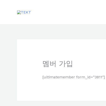
콘
텐
츠
로
건
너
뛰
기
멤버 가입
[ultimatemember form_id=”3811″]