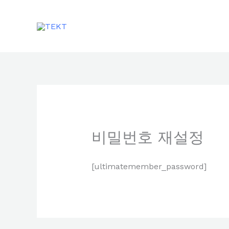
콘
텐
츠
로
건
너
뛰
기
비밀번호 재설정
[ultimatemember_password]